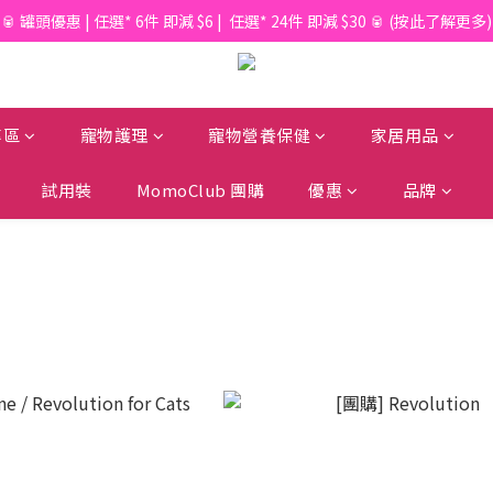
📦滿$150起免香港運費*  |  📦 滿$600起免澳門運費*
🥫 罐頭優惠 | 任選* 6件 即減 $6 |  任選* 24件 即減 $30 🥫 (按此了解更多)
📦滿$150起免香港運費*  |  📦 滿$600起免澳門運費*
專區
寵物護理
寵物營養保健
家居用品
試用裝
MomoClub 團購
優惠
品牌