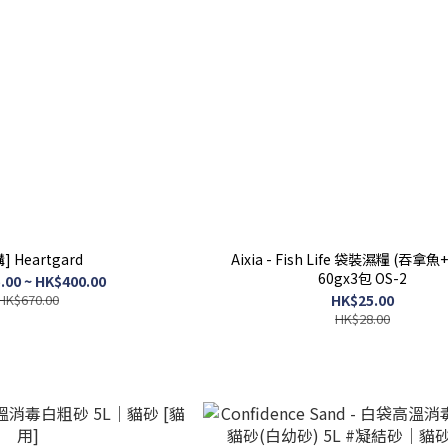
] Heartgard
Aixia - Fish Life 袋裝濕糧 (吞拿
60gx3包 OS-2
.00 ~ HK$400.00
HK$670.00
HK$25.00
HK$28.00