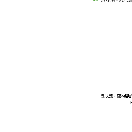
臭味滾 - 寵物腳底