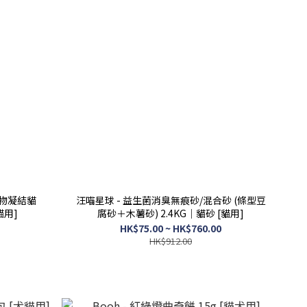
毒礦物凝結貓
汪喵星球 - 益生菌消臭無痕砂/混合砂 (條型豆
貓用]
腐砂＋木薯砂) 2.4KG｜貓砂 [貓用]
HK$75.00 ~ HK$760.00
HK$912.00