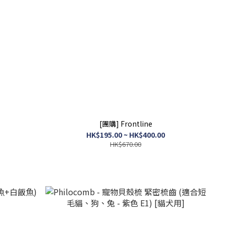
[團購] Frontline
HK$195.00 ~ HK$400.00
HK$670.00