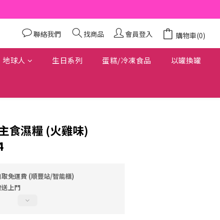
聯絡我們
找商品
會員登入
購物車(0)
地球人
生日系列
蛋糕/冷凍食品
以罐換罐
裝貓主食濕糧 (火雞味)
4
自取免運費 (順豐站/智能櫃)
費送上門