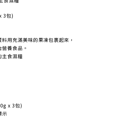
主食濕糧
x 3包)
資料用充滿美味的果凍包裹起來，
合營養食品。
的主食濕糧
0
g x 3包
)
標示