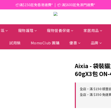
📦滿$150起免香港運費*  |  📦 滿$600起免澳門運費*
📦滿$150起免香港運費*  |  📦 滿$600起免澳門運費*
🥫 罐頭優惠 | 任選* 6件 即減 $6 |  任選* 24件 即減 $30 🥫 (按此了解更多)
📦滿$150起免香港運費*  |  📦 滿$600起免澳門運費*
專區
寵物護理
寵物營養保健
家居用品
試用裝
MomoClub 團購
優惠
品牌
Aixia - 袋
60gX3包 ON-
全店，滿 $150 順豐
全店，滿 $350 免運