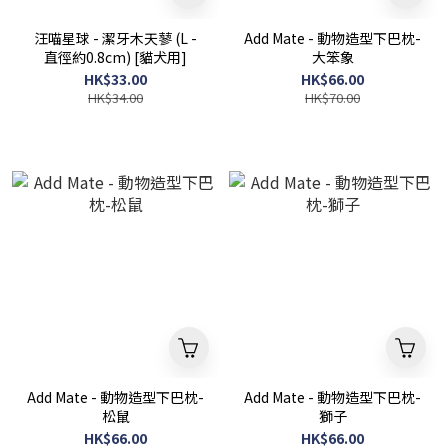
汪喵星球 - 潔牙木天蓼 (L -
Add Mate - 動物造型下巴枕-
直徑約0.8cm) [貓犬用]
大笨象
HK$33.00
HK$66.00
HK$34.00
HK$70.00
Add Mate - 動物造型下巴枕-
Add Mate - 動物造型下巴枕-
松鼠
獅子
HK$66.00
HK$66.00