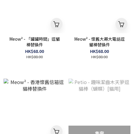
Meow² - 「罐罐時間」逗貓
Meow² - 懷舊大哥大電話逗
棒替換件
貓棒替換件
HK$68.00
HK$68.00
HK$88.00
HK$88.00
售完