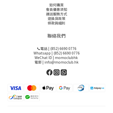
如何購買
會員優惠須知
運送服務方式
退換貨政策
條款與細則
聯絡我們
📞電話 | (852) 6690 0776
Whatsapp | (852) 6690 0776
WeChat ID | momoclubhk
電郵 | info@momoclub.hk