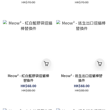
HK$70.00
HK$70.00
Meow² - 紅白藍膠袋逗貓棒
Meow² - 逃生出口逗貓棒替
替換件
換件
HK$68.00
HK$68.00
HK$88.00
HK$88.00