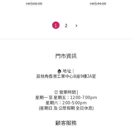
HK$60.00
HK$44.00
1
2
門市資訊
🏠 地址｜
荔枝角香港工業中心B座9樓2A室
⏰ 營業時間 |
星期一 至 星期五：12:00-7:00pm
星期六：2:00-5:00pm
(星期日 及 公眾假期 全日休息)
顧客服務