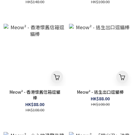
HK$148.00
HK$108.00
Meow² - 香港懷舊信箱逗貓
Meow² - 逃生出口逗貓棒
棒
HK$88.00
HK$88.00
HK$108.00
HK$108.00