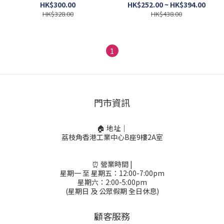
250ml/500ml [貓犬用]
HK$300.00
HK$252.00 ~ HK$394.00
HK$328.00
HK$438.00
1
門市資訊
🏠 地址｜
荔枝角香港工業中心B座9樓2A室
⏰ 營業時間 |
星期一 至 星期五：12:00-7:00pm
星期六：2:00-5:00pm
(星期日 及 公眾假期 全日休息)
顧客服務