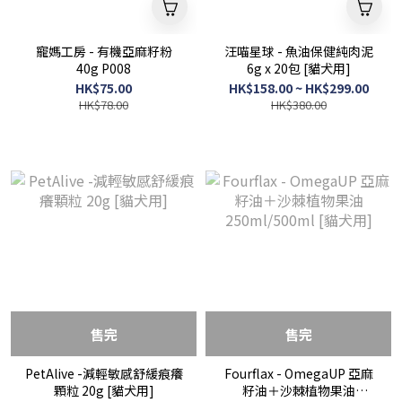
寵媽工房 - 有機亞麻籽粉
汪喵星球 - 魚油保健純肉泥
40g P008
6g x 20包 [貓犬用]
HK$75.00
HK$158.00 ~ HK$299.00
HK$78.00
HK$380.00
售完
售完
PetAlive -減輕敏感舒緩痕癢
Fourflax - OmegaUP 亞麻
顆粒 20g [貓犬用]
籽油＋沙棘植物果油