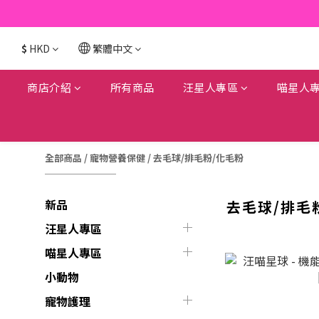
$
HKD
繁體中文
商店介紹
所有商品
汪星人專區
喵星人
全部商品
/
寵物營養保健
/
去毛球/排毛粉/化毛粉
新品
去毛球/排毛
汪星人專區
喵星人專區
小動物
寵物護理