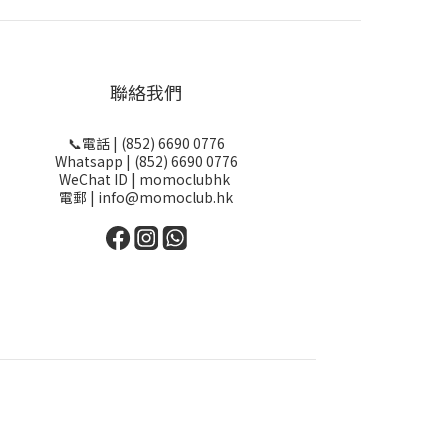
聯絡我們
📞電話 | (852) 6690 0776
Whatsapp | (852) 6690 0776
WeChat ID | momoclubhk
電郵 | info@momoclub.hk