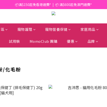
📦滿$150起免香港運費*  |  📦 滿$600起免澳門運費*
📦滿$150起免香港運費*  |  📦 滿$600起免澳門運費*
🥫 罐頭優惠 | 任選* 6件 即減 $6 |  任選* 24件 即減 $30 🥫 (按此了解更多)
📦滿$150起免香港運費*  |  📦 滿$600起免澳門運費*
專區
寵物護理
寵物營養保健
家居用品
試用裝
MomoClub 團購
優惠
品牌
粉/化毛粉