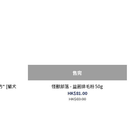
售完
方* [貓犬
怪獸部落 - 益菌排毛粉 50g
HK$81.00
HK$83.00