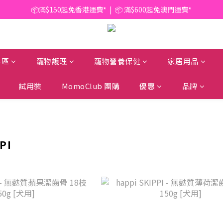
📦滿$150起免香港運費*  |  📦 滿$600起免澳門運費*
📦滿$150起免香港運費*  |  📦 滿$600起免澳門運費*
🥫 罐頭優惠 | 任選* 6件 即減 $6 |  任選* 24件 即減 $30 🥫 (按此了解更多)
📦滿$150起免香港運費*  |  📦 滿$600起免澳門運費*
專區
寵物護理
寵物營養保健
家居用品
試用裝
MomoClub 團購
優惠
品牌
PI