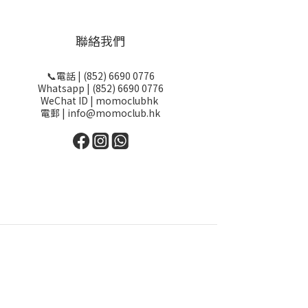
聯絡我們
📞電話 | (852) 6690 0776
Whatsapp | (852) 6690 0776
WeChat ID | momoclubhk
電郵 | info@momoclub.hk