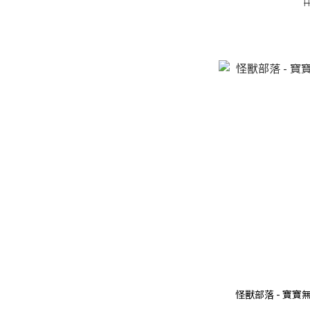
H
怪獸部落 - 寶寶無