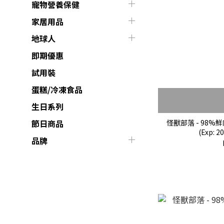
寵物營養保健
家居用品
地球人
即期優惠
試用裝
蛋糕/冷凍食品
生日系列
怪獸部落 - 98%鮮
節日商品
(Exp: 2
品牌