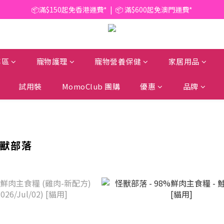
📦滿$150起免香港運費*  |  📦 滿$600起免澳門運費*
📦滿$150起免香港運費*  |  📦 滿$600起免澳門運費*
🥫 罐頭優惠 | 任選* 6件 即減 $6 |  任選* 24件 即減 $30 🥫 (按此了解更多)
📦滿$150起免香港運費*  |  📦 滿$600起免澳門運費*
專區
寵物護理
寵物營養保健
家居用品
試用裝
MomoClub 團購
優惠
品牌
 怪獸部落