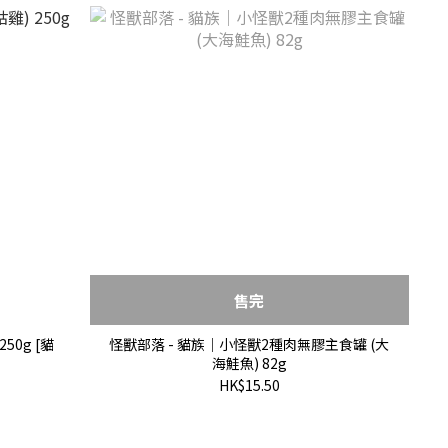
售完
50g [貓
怪獸部落 - 貓族｜小怪獸2種肉無膠主食罐 (大
海鮭魚) 82g
HK$15.50