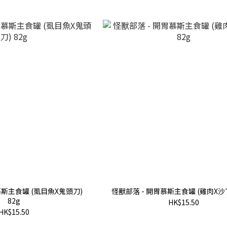
慕斯主食罐 (虱目魚X鬼頭刀)
怪獸部落 - 開胃慕斯主食罐 (雞肉X沙丁
82g
HK$15.50
HK$15.50