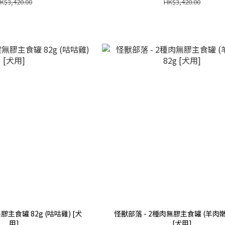
K$3,420.00
HK$3,420.00
膠主食罐 82g (咕咕雞) [犬
怪獸部落 - 2種肉無膠主食罐 (羊肉嫩雞
用]
[犬用]