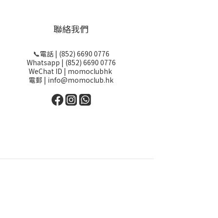
聯絡我們
📞電話 | (852) 6690 0776
Whatsapp | (852) 6690 0776
WeChat ID | momoclubhk
電郵 | info@momoclub.hk