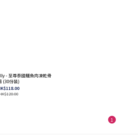
urally - 至尊泰國鱷魚肉凍乾骨
湯 (30份裝)
K$118.00
HK$120.00
1