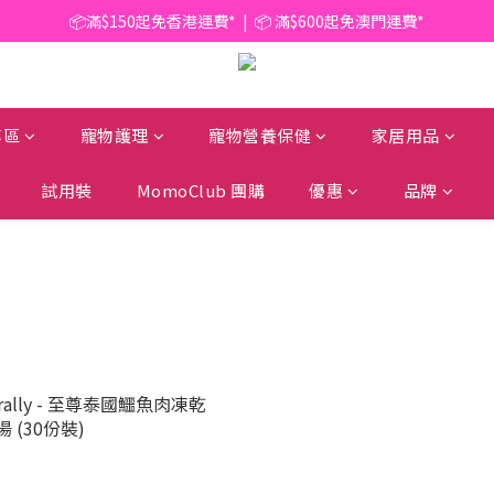
📦滿$150起免香港運費*  |  📦 滿$600起免澳門運費*
📦滿$150起免香港運費*  |  📦 滿$600起免澳門運費*
🥫 罐頭優惠 | 任選* 6件 即減 $6 |  任選* 24件 即減 $30 🥫 (按此了解更多)
📦滿$150起免香港運費*  |  📦 滿$600起免澳門運費*
專區
寵物護理
寵物營養保健
家居用品
試用裝
MomoClub 團購
優惠
品牌