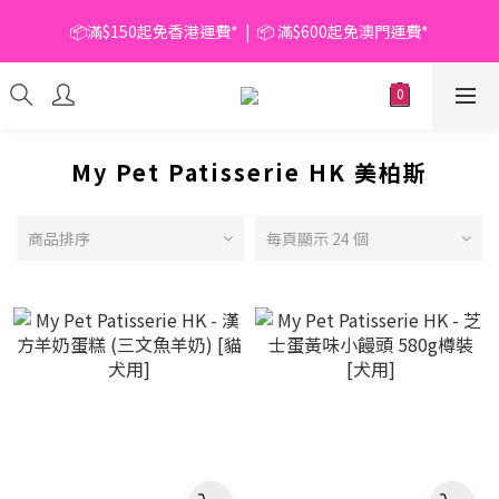
📦滿$150起免香港運費*  |  📦 滿$600起免澳門運費*
📦滿$150起免香港運費*  |  📦 滿$600起免澳門運費*
🥫 罐頭優惠 | 任選* 6件 即減 $6 |  任選* 24件 即減 $30 🥫 (按此了
解更多)
📦滿$150起免香港運費*  |  📦 滿$600起免澳門運費*
My Pet Patisserie HK 美柏斯
商品排序
每頁顯示 24 個