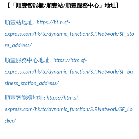
【
「
順豐智能櫃/順豐站/順豐服務中心
」
地址】
順豐站地址:
https://htm.sf-
express.com/hk/tc/dynamic_function/S.F.Network/SF_sto
re_address/
順豐服務中心地址:
https://htm.sf-
express.com/hk/tc/dynamic_function/S.F.Network/SF_bu
siness_station_address/
順豐智能櫃地址:
https://htm.sf-
express.com/hk/tc/dynamic_function/S.F.Network/SF_Lo
cker/