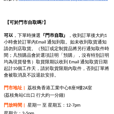
【可於門市自取嗎?】
可以
「門巿自取」
，下單時揀選
，收到訂單後
大約1
小時會於訂單內Email 通知到取。如未收到取貨通知
請勿到店取貨。
（預訂或定制貨品將另行通知取件時
間；凡預購品會於選項註明「預購」，沒有特別註明
均為現貨發售）
取貨限期以收到
Email 通知
取貨日期
起計10個工作天，請於取貨限期內取件，否則訂單將
會被取消及不設退款安排。
門市地址 |
荔枝角香港工業中心B座9樓2A室
(荔枝角站C出口 行大約一分鐘)
門放時間 |
星期一 至 星期五：12-7pm
星期六：2-5pm