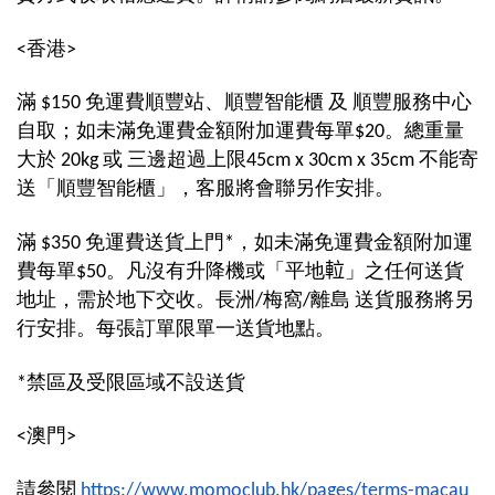
<香港>
滿 $150 免運費順豐站、順豐智能櫃 及
順豐服務中心
自取；
如
未滿免運費金額附加運費每單$20
。總重量
大於 20kg 或 三邊超過上限45cm x 30cm x 35cm 不能寄
送「
順豐智能櫃
」，客服將會聯另作安排。
滿 $350 免運費
送貨上門*
，
如
未滿免運費金額附加運
費每單$50
。
凡沒有升降機或「平地𨋢」之任何送貨
地址，需於地下交收。長洲/梅窩/離島 送貨服務將另
行安排。
每張訂單限單一送貨地點。
*禁區及受限區域不設送貨
<澳門>
請參閱
https://www.momoclub.hk/pages/terms-macau