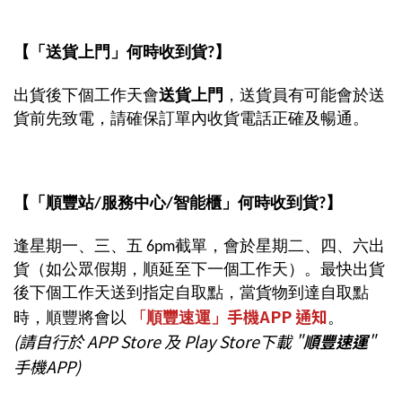
【
「
送貨上門
」
何時收到貨?】
出貨後
下個工作天會
送貨上門
，
送貨員有可能會於送
貨前先致電，請
確保訂單內收貨電話正確及暢通。
【
「
順豐站/服務中心/智能櫃
」
何時收到貨?】
逢星期一、三
、五
6pm截單，會於星期二、四
、六
出
貨
（如公眾假期，順延至下一個工作天）。
最快出貨
後下
個工作天送到指定自取點，當貨物到達自取點
「
手機APP 通知
時，順豐將會以
順豐速運」
。
(請自行於 APP Store 及 Play Store下載 "
順豐速運
"
手機APP)