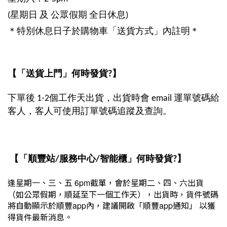
(星期日 及 公眾假期 全日休息)
＊特別休息日子於購物車「送貨方式」內註明＊
【
「
送貨上門
」
何時發貨?】
下單後 1-2個工作天出貨，出貨時會 email 運單號碼給
客人，客人可使用訂單號碼追蹤及查詢。
【
「
順豐站/服務中心/智能櫃
」
何時發貨?】
逢星期一、三、五
截單，會於星期二、四、六出貨
6pm
（如公眾假期，順延至下一個工作天），出貨時，貨件號碼
將自動顯示於順豐
內，建議開啟「順豐
通知」
以獲
app
app
得貨件最新消息。