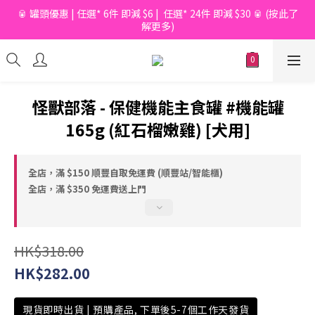
🥫 罐頭優惠 | 任選* 6件 即減 $6 |  任選* 24件 即減 $30 🥫 (按此了
📦滿$150起免香港運費*  |  📦 滿$600起免澳門運費*
解更多)
📦滿$150起免香港運費*  |  📦 滿$600起免澳門運費*
怪獸部落 - 保健機能主食罐 #機能罐
165g (紅石榴嫩雞) [犬用]
全店，滿 $150 順豐自取免運費 (順豐站/智能櫃)
全店，滿 $350 免運費送上門
HK$318.00
HK$282.00
現貨即時出貨 | 預購產品, 下單後5-7個工作天發貨