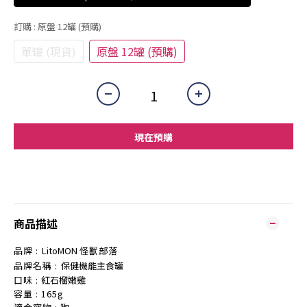
訂購
: 原盤 12罐 (預購)
單罐 (現貨)
原盤 12罐 (預購)
現在預購
商品描述
品牌
: LitoMON
怪獸部落
品牌名稱
: 保健機能主食罐
口味
:
紅石榴嫩雞
容量
: 165g