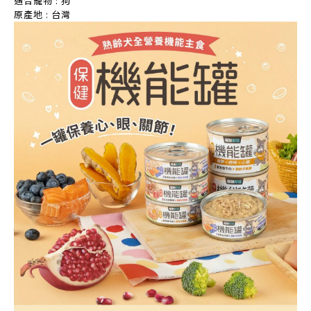
適合寵物
: 狗
原產地
:
台灣