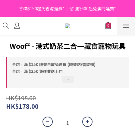
📦滿$150起免香港運費*  |  📦 滿$600起免澳門運費*
📦滿$150起免香港運費*  |  📦 滿$600起免澳門運費*
🥫 罐頭優惠 | 任選* 6件 即減 $6 |  任選* 24件 即減 $30 🥫 (按此了
解更多)
📦滿$150起免香港運費*  |  📦 滿$600起免澳門運費*
Woof² - 港式奶茶二合一藏食寵物玩具
全店，滿 $150 順豐自取免運費 (順豐站/智能櫃)
全店，滿 $350 免運費送上門
HK$198.00
HK$178.00