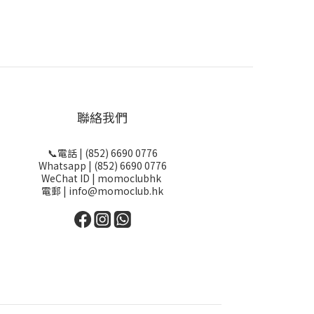
聯絡我們
📞電話 | (852) 6690 0776
Whatsapp | (852) 6690 0776
WeChat ID | momoclubhk
電郵 | info@momoclub.hk