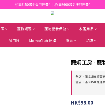
📦滿$150起免香港運費*  |  📦 滿$600起免澳門運費*
📦滿$150起免香港運費*  |  📦 滿$600起免澳門運費*
🥫 罐頭優惠 | 任選* 6件 即減 $6 |  任選* 24件 即減 $30 🥫 (按此了解更多)
📦滿$150起免香港運費*  |  📦 滿$600起免澳門運費*
專區
寵物護理
寵物營養保健
家居用品
試用裝
MomoClub 團購
優惠
品牌
寵媽工房 - 寵物
全店，滿 $150 順豐
全店，滿 $350 免運
HK$98.00