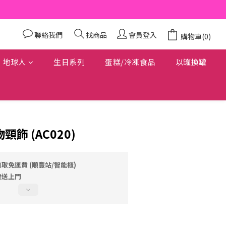
聯絡我們
找商品
會員登入
購物車(0)
地球人
生日系列
蛋糕/冷凍食品
以罐換罐
頸飾 (AC020)
自取免運費 (順豐站/智能櫃)
費送上門