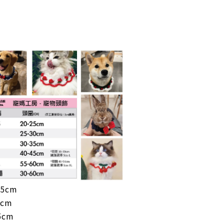
25cm
0cm
5cm