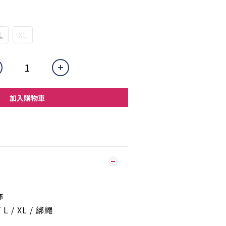
L
XL
加入購物車
飾
 L / XL /
綁繩