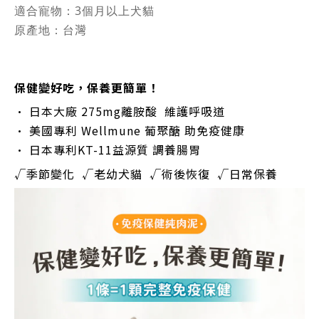
適合寵物：3個月以上犬貓
原產地：
台
灣
保健變好吃，保養更簡單！
• 日本大廠 275mg離胺酸 維護呼吸道
• 美國專利 Wellmune 葡聚醣 助免疫健康
• 日本專利KT-11益源質 調養腸胃
√季節變化 √老幼犬貓 √術後恢復 √日常保養