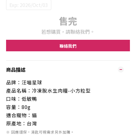
Exp: 2026/Oct/03
售完
若想購買，請聯絡我們。
聯絡我們
商品描述
品牌：
汪喵星球
產品名稱：
冷凍脫水生肉糧-小方粒型
口味：
低敏鴨
容量：80g
適合寵物：貓
原產地：
台
灣
※ 因應環保，湯匙可視需求另外加購。