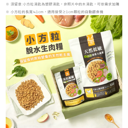
※ 須留意:小方粒湯匙為塑膠湯匙，非照片中的木湯匙，可依需求加購
※ 小方粒的長寬≒1cm，適用接受≥1cm顆粒的自動餵食機