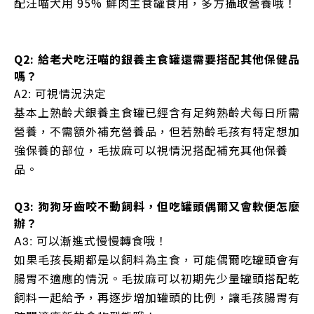
配汪喵犬用 95% 鮮肉主食罐食用，多方攝取營養哦！
Q2: 給老犬吃汪喵的銀養主食罐還需要搭配其他保健品
嗎？
A2: 可視情況決定
基本上熟齡犬銀養主食罐已經含有足夠熟齡犬每日所需
營養，不需額外補充營養品，但若熟齡毛孩有特定想加
強保養的部位，毛拔麻可以視情況搭配補充其他保養
品。
Q3: 狗狗牙齒咬不動飼料，但吃罐頭偶爾又會軟便怎麼
辦？
可以漸進式慢慢轉食哦！
A3:
如果毛孩長期都是以飼料為主食，可能偶爾吃罐頭會有
腸胃不適應的情況。毛拔麻可以初期先少量罐頭搭配乾
飼料一起給予，再逐步增加罐頭的比例，讓毛孩腸胃有