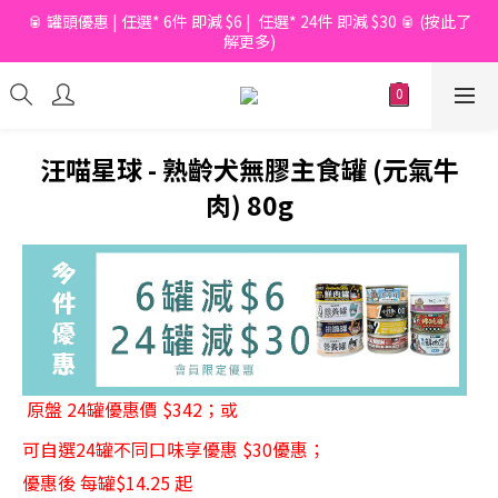
🥫 罐頭優惠 | 任選* 6件 即減 $6 |  任選* 24件 即減 $30 🥫 (按此了
📦滿$150起免香港運費*  |  📦 滿$600起免澳門運費*
解更多)
📦滿$150起免香港運費*  |  📦 滿$600起免澳門運費*
汪喵星球 - 熟齡犬無膠主食罐 (元氣牛
肉) 80g
原盤 24罐優惠價 $342；或 
可自選24罐不同口味享優惠 $30優惠；
優惠後 每罐$14.25 起