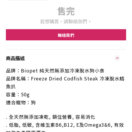
售完
若想購買，請聯絡我們。
聯絡我們
商品描述
品牌：
Biopet
純天然無添加冷凍脫水狗小食
品
牌
名稱
：
Freeze Dried Codfish Steak
冷凍脫水鱈
魚扒
容量：
50g
適合寵物：
狗
.
全天然無添加凍乾
,
鎖住營養
,
容易消化
.
低脂
,
低敏
,
含維生素
B6,B12, E
及
Omega3&6,
有效