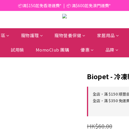
📦滿$150起免香港運費*  |  📦 滿$600起免澳門運費*
📦滿$150起免香港運費*  |  📦 滿$600起免澳門運費*
🥫 罐頭優惠 | 任選* 6件 即減 $6 |  任選* 24件 即減 $30 🥫 (按此了解更多)
📦滿$150起免香港運費*  |  📦 滿$600起免澳門運費*
專區
寵物護理
寵物營養保健
家居用品
試用裝
MomoClub 團購
優惠
品牌
Biopet - 
全店，滿 $150 順豐
全店，滿 $350 免運
HK$60.00