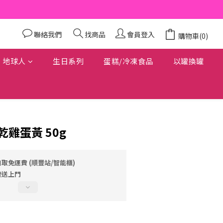
聯絡我們
找商品
會員登入
購物車(0)
地球人
生日系列
蛋糕/冷凍食品
以罐換罐
冷凍乾雞蛋黃 50g
自取免運費 (順豐站/智能櫃)
費送上門