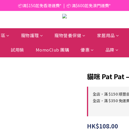
📦滿$150起免香港運費*  |  📦 滿$600起免澳門運費*
📦滿$150起免香港運費*  |  📦 滿$600起免澳門運費*
🥫 罐頭優惠 | 任選* 6件 即減 $6 |  任選* 24件 即減 $30 🥫 (按此了解更多)
📦滿$150起免香港運費*  |  📦 滿$600起免澳門運費*
專區
寵物護理
寵物營養保健
家居用品
試用裝
MomoClub 團購
優惠
品牌
貓咪 Pat Pat
全店，滿 $150 順豐
全店，滿 $350 免運
HK$108.00