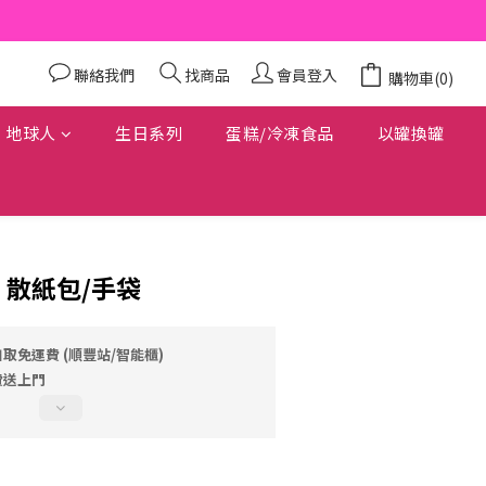
聯絡我們
找商品
會員登入
購物車(0)
地球人
生日系列
蛋糕/冷凍食品
以罐換罐
 – 散紙包/手袋
自取免運費 (順豐站/智能櫃)
費送上門