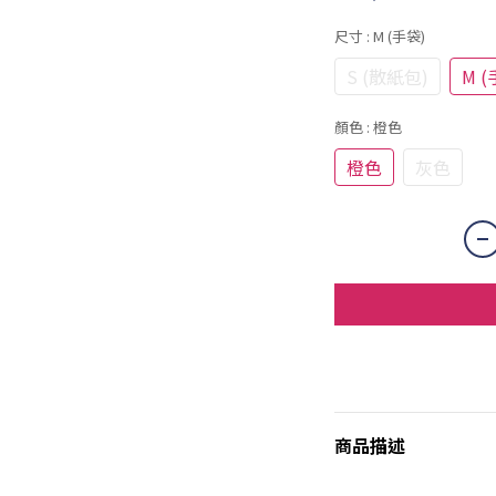
尺寸
: M (手袋)
S (散紙包)
M (
顏色
: 橙色
橙色
灰色
商品描述