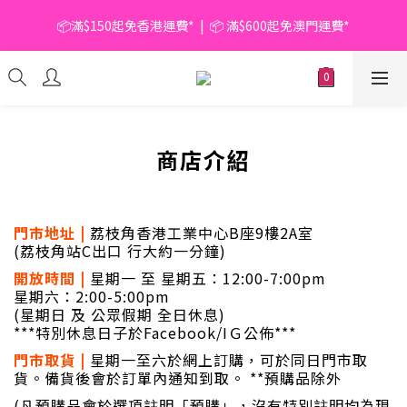
📦滿$150起免香港運費*  |  📦 滿$600起免澳門運費*
📦滿$150起免香港運費*  |  📦 滿$600起免澳門運費*
🥫 罐頭優惠 | 任選* 6件 即減 $6 |  任選* 24件 即減 $30 🥫 (按此了
解更多)
📦滿$150起免香港運費*  |  📦 滿$600起免澳門運費*
商店介紹
門市地址 |
荔枝角香港工業中心B座9樓2A室
(荔枝角站C出口 行大約一分鐘
)
開放
時間 |
星期一 至 星期五：12:00-7:00pm
星期六：2:00-5:00pm
(星期日 及
公眾假期
全日休息)
***特別休息日子於Facebook/IＧ公佈***
門市取貨 |
星期一至六於網上訂購，可於同日門市取
貨。
備貨後會於訂單內通知到取。
**預購品除外
(凡預購品會於選項註明「預購」，沒有特別註明均為現