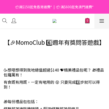
📦滿$150起免香港運費*  |  📦 滿$600起免澳門運費*
📦滿$150起免香港運費*  |  📦 滿$600起免澳門運費*
🥫 罐頭優惠 | 任選* 6件 即減 $6 |  任選* 24件 即減 $30 🥫 (按此了
解更多)
📦滿$150起免香港運費*  |  📦 滿$600起免澳門運費*
【🎉MomoClub 6️⃣週年有獎問答遊戲】
🥳想唔想得到我地總值超過$140 💝精美禮品包呢？ 🎁禮品
包羅萬有！
有食既有用既，一定有啱用的 😝 只要完成3️⃣步就可以得
到！
🎁每份禮品包包括：
怪獸部落彿跳牆罐頭 ➕ 2️⃣款怪獸部落保健品