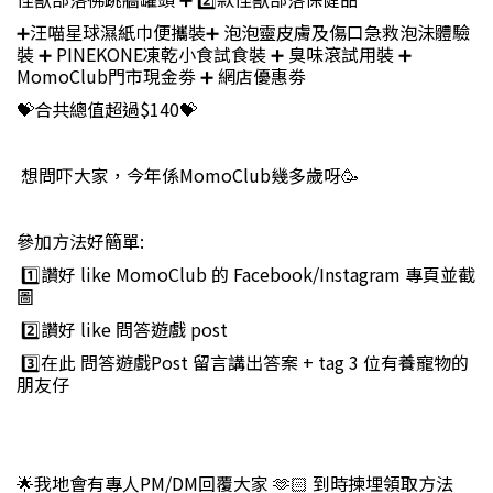
➕汪喵星球濕紙巾便攜裝➕ 泡泡靈皮膚及傷口急救泡沬體驗
裝 ➕ PINEKONE凍乾小食試食裝 ➕ 臭味滾試用裝 ➕
MomoClub門市現金劵 ➕ 網店優惠劵
💝合共總值超過$140💝
⁉️ 想問吓大家，今年係MomoClub幾多歲呀⁉️🥳
參加方法好簡單:
1️⃣讚好 like MomoClub 的 Facebook/Instagram 專頁並截
圖
2️⃣讚好 like 問答遊戲 post
3️⃣在此 問答遊戲Post 留言講出答案 + tag 3 位有養寵物的
朋友仔
🌟我地會有專人PM/DM回覆大家 🫶🏻 到時揀埋領取方法