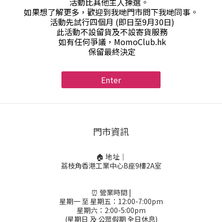
活動比其他主人揀選。
如果想了解更多，歡迎到我哋門市問下我哋同事。
活動先試行四個月 (即日至9月30日)
此活動不設留貨及不設寄貨服務
如有任何爭議，MomoClub.hk
保留最終決定
Enter
門市資訊
🏠 地址｜
荔枝角香港工業中心B座9樓2A室
⏰ 營業時間 |
星期一 至 星期五：12:00-7:00pm
星期六：2:00-5:00pm
(星期日 及 公眾假期 全日休息)