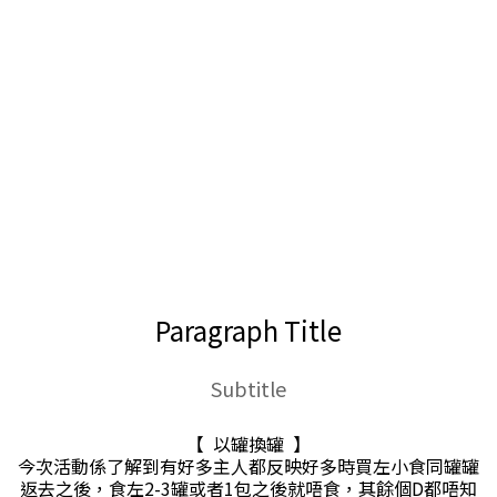
Paragraph Title
Subtitle
【 以罐換罐 】
今次活動係了解到有好多主人都反映好多時買左小食同罐罐
返去之後，食左2-3罐或者1包之後就唔食，其餘個D都唔知