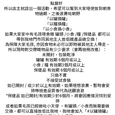
點算好
所以店主就諗出一個活動，希望可以幫到大家唔使放到啲食
物過期，之後浪費咗啲野
「以罐換罐」
「以糧換糧」
「以小食換小食」
如果大家家中有毛孩唔食嘅 罐頭 /小食 /糧 /保健品 都可以
帶到我哋門市同其他主人放低嘅產品做交換！
為保障大家毛孩, 亦因食物未必可以即時被其他主人帶走，
所以現時對交嚟嘅物品有少少要求（會再檢視改進）：
未開封，包裝乾淨
罐罐 有效期 6個月或以上
小食 / 糧 有效期3個月或以上
保健品 有效期 6個月或以上
只換不賣
不接受試食裝
如已開封 / 或少於以上有效期，如果唔想浪費，暫時會安
排喺檢查品質後代為送餵浪浪
*保健品 如已開封/有效期少於6個月，將會因應情況特別安
排
或者如果毛孩已經做咗小天使 ，有罐頭／小食而無需要做
交換，都可以直接放低比我哋，我哋會加入「#以罐換罐」