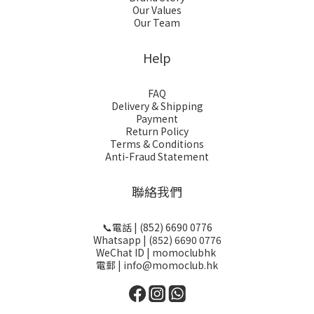
Our Values
Our Team
Help
FAQ
Delivery & Shipping
Payment
Return Policy
Terms & Conditions
Anti-Fraud Statement
聯絡我們
📞電話 | (852) 6690 0776
Whatsapp | (852) 6690 0776
WeChat ID | momoclubhk
電郵 | info@momoclub.hk