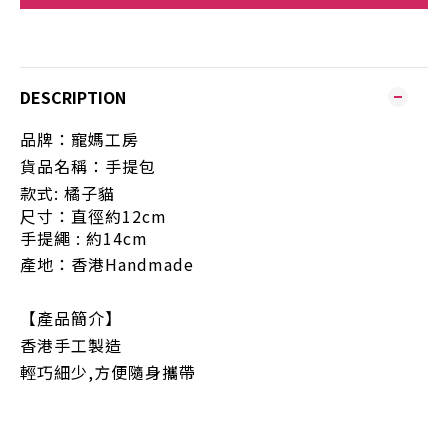
DESCRIPTION
品
牌：寵
媽工房
貨品名稱：
手提包
款式: 橘子貓
尺寸：直徑約12cm
手提繩 : 約14cm
產地：香港
Handmade
【產品簡介】
香港手工製造
輕巧細少,方便隨身攜帶