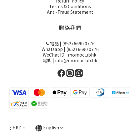
Return Policy
Terms & Conditions
Anti-Fraud Statement
聯絡我們
📞電話 | (852) 6690 0776
Whatsapp | (852) 6690 0776
WeChat ID | momoclubhk
電郵 | info@momoclub.hk
$
HKD
English