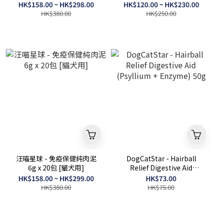
HK$158.00 ~ HK$298.00
HK$120.00 ~ HK$230.00
HK$380.00
HK$250.00
汪喵星球 - 免疫保健純肉泥
DogCatStar - Hairball
6g x 20包 [貓犬用]
Relief Digestive Aid
(Psyllium + Enzyme) 50g
HK$158.00 ~ HK$299.00
HK$73.00
HK$380.00
HK$75.00