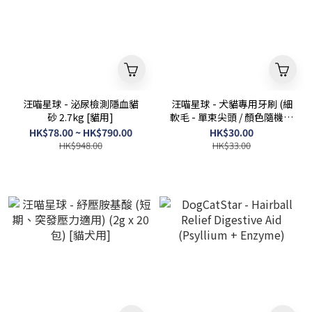
汪喵星球 - 泌尿檢測隱血貓
汪喵星球 - 犬貓專用牙刷 (細
砂 2.7kg [貓用]
軟毛 - 單束尖頭 / 顏色隨機出
貨) [貓犬用]
HK$78.00 ~ HK$790.00
HK$30.00
HK$948.00
HK$33.00