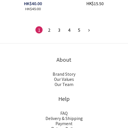
HK$40.00
HK$15.50
HK$45.00
1
2
3
4
5
About
Brand Story
Our Values
Our Team
Help
FAQ
Delivery & Shipping
Payment