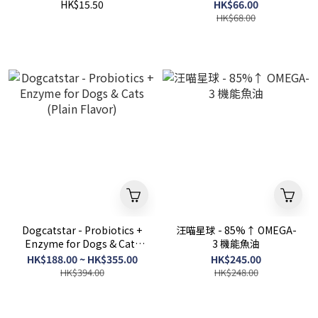
(Chicken) 80g
HK$15.50
HK$66.00
HK$68.00
Dogcatstar - Probiotics +
汪喵星球 - 85%↑ OMEGA-
Enzyme for Dogs & Cats
3 機能魚油
(Plain Flavor)
HK$188.00 ~ HK$355.00
HK$245.00
HK$394.00
HK$248.00