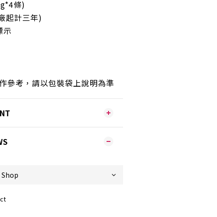
g*4條)
廠起計三年)
標示
只作參考，請以包裝袋上說明為準
ENT
WS
ct