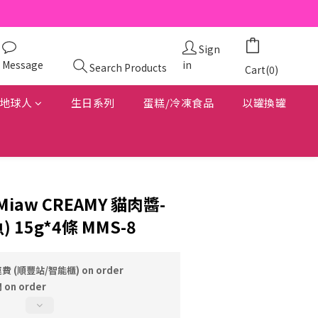
Sign
Message
in
Search Products
Cart(0)
地球人
生日系列
蛋糕/冷凍食品
以罐換罐
w Miaw CREAMY 貓肉醬-
 15g*4條 MMS-8
費 (順豐站/智能櫃) on order
on order