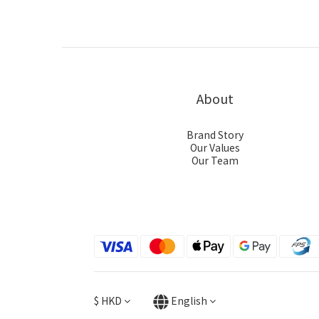
About
Brand Story
Our Values
Our Team
$
HKD
English