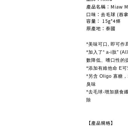
產品名稱：Miaw Mi
口味：去毛球 (吞拿
容量：
15g*4條
原產地：
泰國
*美味可口, 即可
*加入了“ a-i肽”
數降低、嗜口性的
*添加有維他命 E
*另含 Oligo 
臭味
*去毛球-增加膳食
除
【產品規格】