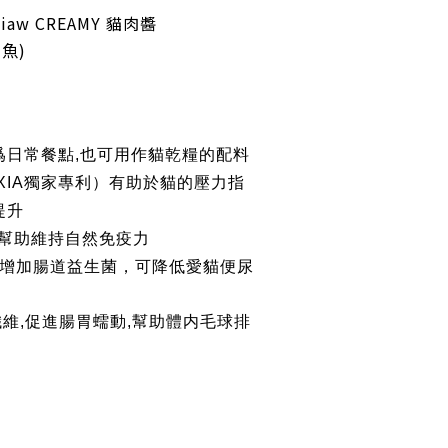
aw CREAMY 貓肉醬
魚)
作爲日常餐點,也可用作貓乾糧的配料
 (AIXIA獨家專利）有助於貓的壓力指
提升
可幫助維持自然免疫力
寡糖，增加腸道益生菌，可降低愛貓便尿
纖維,促進腸胃蠕動,幫助體内毛球排