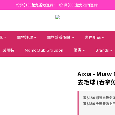
📦滿$150起免香港運費*  |  📦 滿$600起免澳門運費*
📦滿$150起免香港運費*  |  📦 滿$600起免澳門運費*
🥫 罐頭優惠 | 任選* 6件 即減 $6 |  任選* 24件 即減 $30 🥫 (按此了解更多)
📦滿$150起免香港運費*  |  📦 滿$600起免澳門運費*
區
寵物護理
寵物營養保健
家居用品
試用裝
MomoClub Groupon
優惠
Brands
Aixia - Mia
去毛球 (吞拿魚)
滿 $150 順豐自取免運
滿 $350 免運費送上門 