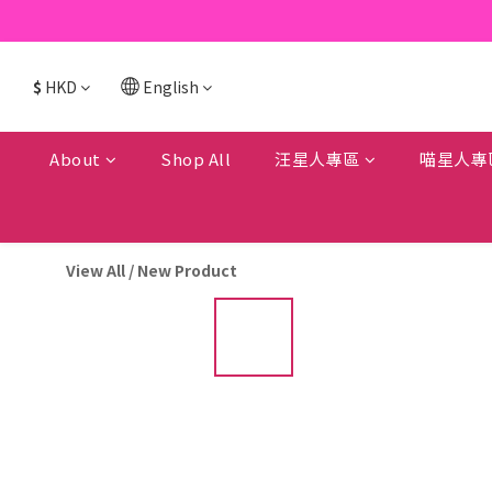
$
HKD
English
About
Shop All
汪星人專區
喵星人專
View All
/
New Product