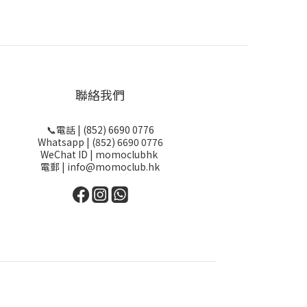
聯絡我們
📞電話 | (852) 6690 0776
Whatsapp | (852) 6690 0776
WeChat ID | momoclubhk
電郵 | info@momoclub.hk