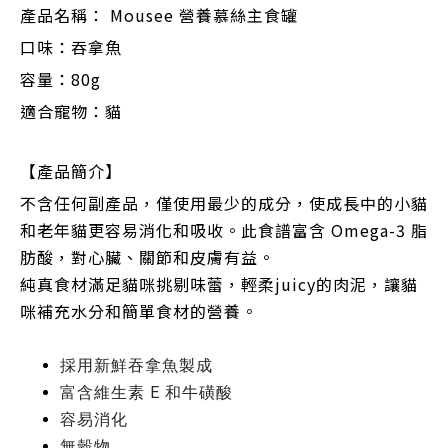
產品名稱：
Mousee 營養慕絲主食罐
口味：
吞拿魚
容量：80g
適合寵物：貓
【產品簡介】
不含任何副產品，僅使用最少的成分，使成長中的小貓
和老年貓更容易消化和吸收。此食譜富含 Omega-3 脂
肪酸，對心臟、關節和皮膚有益。
純真食材滿足貓咪挑剔味蕾，輕柔juicy的肉泥，讓貓
咪補充水分和簡單食材的營養。
採用新鮮吞拿魚製成
富含維生素 E 和牛磺酸
容易消化
無穀物