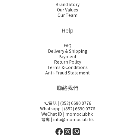
Brand Story
Our Values
Our Team
Help
FAQ
Delivery & Shipping
Payment
Return Policy
Terms & Conditions
Anti-Fraud Statement
聯絡我們
📞電話 | (852) 6690 0776
Whatsapp | (852) 6690 0776
WeChat ID | momoclubhk
電郵 | info@momoclub.hk