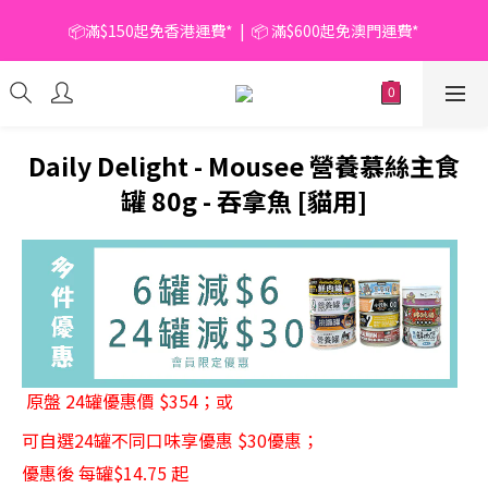
📦滿$150起免香港運費*  |  📦 滿$600起免澳門運費*
📦滿$150起免香港運費*  |  📦 滿$600起免澳門運費*
🥫 罐頭優惠 | 任選* 6件 即減 $6 |  任選* 24件 即減 $30 🥫 (按此了
解更多)
📦滿$150起免香港運費*  |  📦 滿$600起免澳門運費*
Daily Delight - Mousee 營養慕絲主食
罐 80g - 吞拿魚 [貓用]
原盤 24罐優惠價 $354；或 
可自選24罐不同口味享優惠 $30優惠；
優惠後 每罐$14.75 起