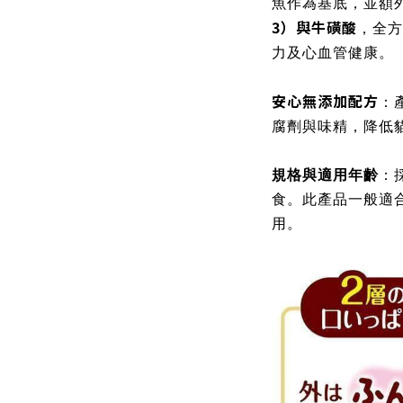
魚作為基底，並額
3）與牛磺酸
，全方
力及心血管健康。
安心無添加配方
：
腐劑與味精，降低
規格與適用年齡
：
食。此產品一般適
用。