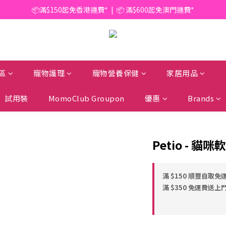
📦滿$150起免香港運費*  |  📦 滿$600起免澳門運費*
📦滿$150起免香港運費*  |  📦 滿$600起免澳門運費*
🥫 罐頭優惠 | 任選* 6件 即減 $6 |  任選* 24件 即減 $30 🥫 (按此了解更多)
📦滿$150起免香港運費*  |  📦 滿$600起免澳門運費*
區
寵物護理
寵物營養保健
家居用品
試用裝
MomoClub Groupon
優惠
Brands
Petio - 
滿 $150 順豐自取免運
滿 $350 免運費送上門 