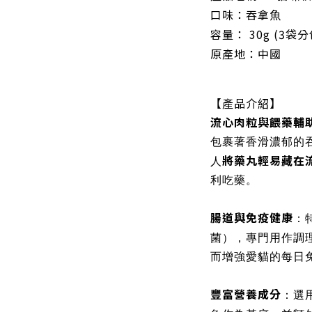
口味：吞拿魚
容量：
30g (3袋分
原產地：中國
【產品介紹】
流心肉粒與餵藥輔
包裹著香滑濃郁的
將藥丸輕易藏在
人
利吃藥。
腸道與免疫健康
：
菌），專門用作調
而增強愛貓的每日
豐富營養成分
：選