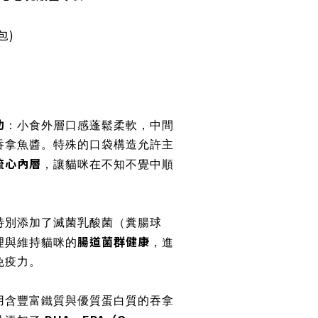
包)
助
：小食外層口感蓬鬆柔軟，中間
吞拿魚醬。特殊的口袋構造允許主
流心內層
，讓貓咪在不知不覺中順
特別添加了滅菌乳酸菌（糞腸球
腸道菌群健康
理與維持貓咪的
，進
免疫力。
用含豐富鐵質與優質蛋白質的吞拿