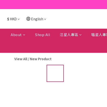
$
HKD
English
About
Shop All
汪星人專區
喵星人專
View All
/
New Product