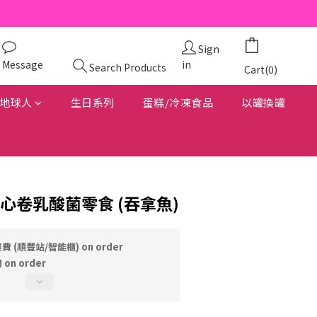
Sign
Message
in
Search Products
Cart(0)
地球人
生日系列
蛋糕/冷凍食品
以罐換罐
貓咪軟心卷乳酸菌零食 (吞拿魚)
費 (順豐站/智能櫃) on order
on order