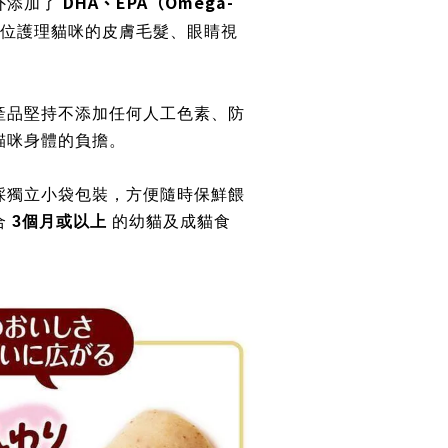
DHA、EPA（Omega-
外添加了
位護理貓咪的皮膚毛髮、眼睛視
產品堅持不添加任何人工色素、防
貓咪身體的負擔。
採獨立小袋包裝，方便隨時保鮮餵
合
3個月或以上
的幼貓及成貓食