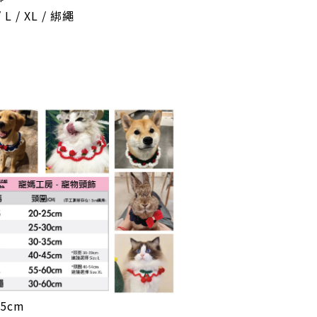
 L / XL /
綁繩
25cm