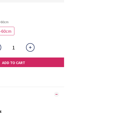
60cm
60cm
ADD TO CART
飾