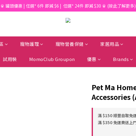
📦滿$150起免香港運費*  |  📦 滿$600起免澳門運費*
🥫 罐頭優惠 | 任選* 6件 即減 $6 |  任選* 24件 即減 $30 🥫 (按此了解更多)
📦滿$150起免香港運費*  |  📦 滿$600起免澳門運費*
區
寵物護理
寵物營養保健
家居用品
試用裝
MomoClub Groupon
優惠
Brands
Pet Ma Home
Accessories 
滿 $150 順豐自取免運
滿 $350 免運費送上門 