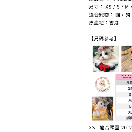
尺寸： XS / S / M /
適合寵物： 貓，狗
原產地：香港
【尺碼參考】
XS : 適合頸圍 20-