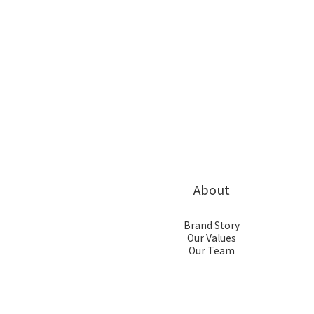
About
Brand Story
Our Values
Our Team