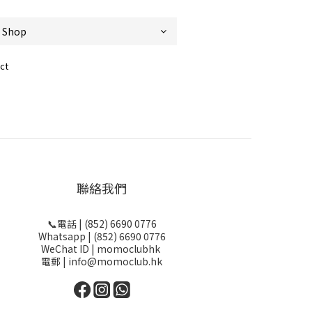
ct
聯絡我們
📞電話 | (852) 6690 0776
Whatsapp | (852) 6690 0776
WeChat ID | momoclubhk
電郵 | info@momoclub.hk