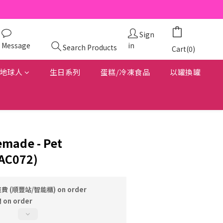
Sign
Message
in
Search Products
Cart(0)
地球人
生日系列
蛋糕/冷凍食品
以罐換罐
made - Pet
(AC072)
費 (順豐站/智能櫃) on order
on order