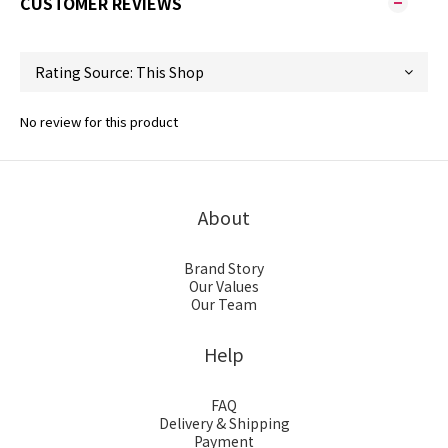
CUSTOMER REVIEWS
No review for this product
About
Brand Story
Our Values
Our Team
Help
FAQ
Delivery & Shipping
Payment