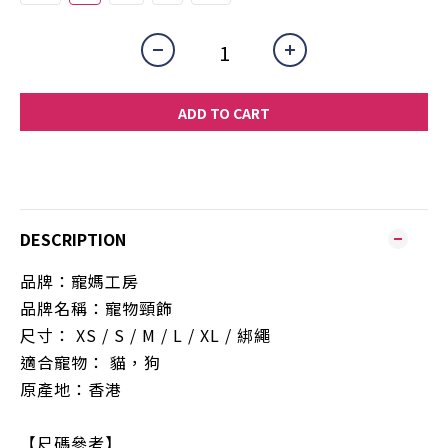
ADD TO CART
DESCRIPTION
品牌：寵媽工房
品牌名稱：寵物頸飾
尺寸： XS / S / M / L / XL /
綁繩
適合寵物： 貓，狗
原產地：香港
【尺碼參考】