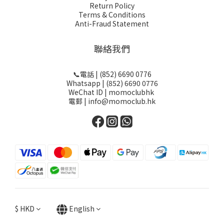
Return Policy
Terms & Conditions
Anti-Fraud Statement
聯絡我們
📞電話 | (852) 6690 0776
Whatsapp | (852) 6690 0776
WeChat ID | momoclubhk
電郵 | info@momoclub.hk
$
HKD
English