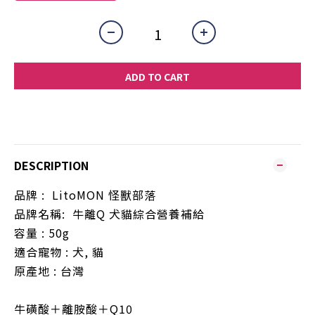
ADD TO CART
DESCRIPTION
品牌
: LitoMON
怪獸部落
品牌名稱
:
牛離
Q
犬貓綜合營養補給
容量
: 50g
適合寵物
:
犬
,
貓
原產地
:
台灣
牛磺酸＋離胺酸＋
Q10