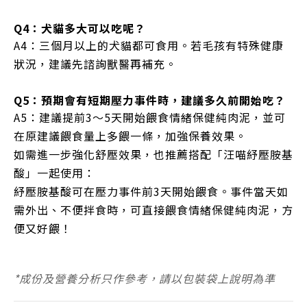
Q4：犬貓多大可以吃呢？
A4：三個月以上的犬貓都可食用。若毛孩有特殊健康
狀況，建議先諮詢獸醫再補充。
Q5：預期會有短期壓力事件時，建議多久前開始吃？
A5：建議提前3～5天開始餵食情緒保健純肉泥，並可
在原建議餵食量上多餵一條，加強保養效果。
如需進一步強化舒壓效果，也推薦搭配「汪喵紓壓胺基
酸」一起使用：
紓壓胺基酸可在壓力事件前3天開始餵食。事件當天如
需外出、不便拌食時，可直接餵食情緒保健純肉泥，方
便又好餵！
*
成份及營養分析只作參考，請以包裝袋上說明為準