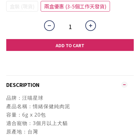
盒裝 (現貨)
兩盒優惠 (3-5個工作天發貨)
ADD TO CART
DESCRIPTION
品牌：
汪喵星球
產品名稱：
情緒保健純肉泥
容量：
6g x 20包
適合寵物：3個月以上犬貓
原產地：
台
灣