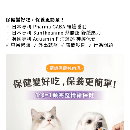
保健變好吃，保養更簡單！
• 日本專利 Pharma GABA 維護睡眠
• 日本專利 Suntheanine 茶胺酸 舒緩壓力
• 英國專利 Aquamin F 海藻鈣 神經保健
√容易緊張 √外出就醫 √夜間吵鬧 √行為問題