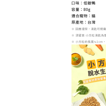
口味：
低敏鴨
容量：80g
適合寵物：貓
原產地：
台
灣
※ 因應環保，湯匙可視
※ 須留意:小方粒湯匙
※ 小方粒的長寬≒1cm