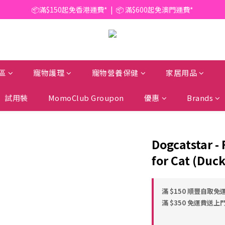
📦滿$150起免香港運費*  |  📦 滿$600起免澳門運費*
🥫 罐頭優惠 | 任選* 6件 即減 $6 |  任選* 24件 即減 $30 🥫 (按此了解更多)
📦滿$150起免香港運費*  |  📦 滿$600起免澳門運費*
區
寵物護理
寵物營養保健
家居用品
試用裝
MomoClub Groupon
優惠
Brands
Dogcatstar -
for Cat (Duc
滿 $150 順豐自取免運
滿 $350 免運費送上門 