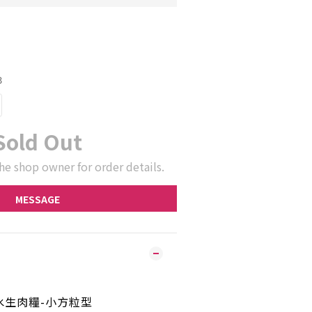
3
Sold Out
he shop owner for order details.
MESSAGE
水生肉糧-小方粒型