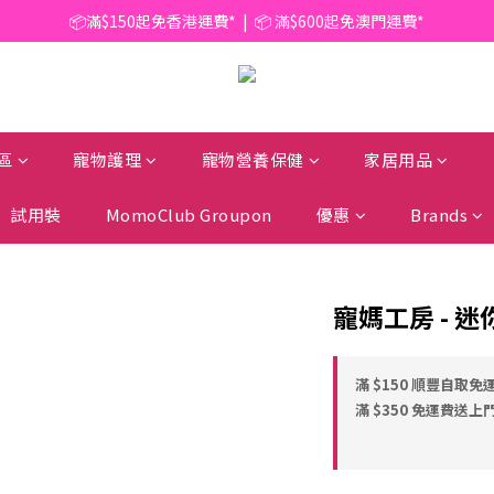
📦滿$150起免香港運費*  |  📦 滿$600起免澳門運費*
📦滿$150起免香港運費*  |  📦 滿$600起免澳門運費*
🥫 罐頭優惠 | 任選* 6件 即減 $6 |  任選* 24件 即減 $30 🥫 (按此了解更多)
📦滿$150起免香港運費*  |  📦 滿$600起免澳門運費*
區
寵物護理
寵物營養保健
家居用品
試用裝
MomoClub Groupon
優惠
Brands
寵媽工房 - 迷
滿 $150 順豐自取免運
滿 $350 免運費送上門 