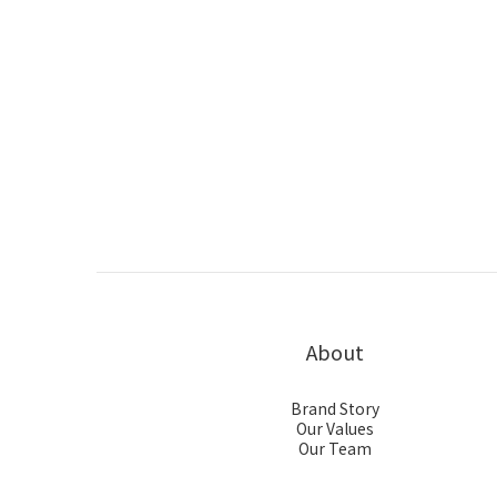
About
Brand Story
Our Values
Our Team