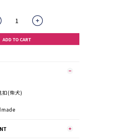
ADD TO CART
扣(柴犬)
made
ENT