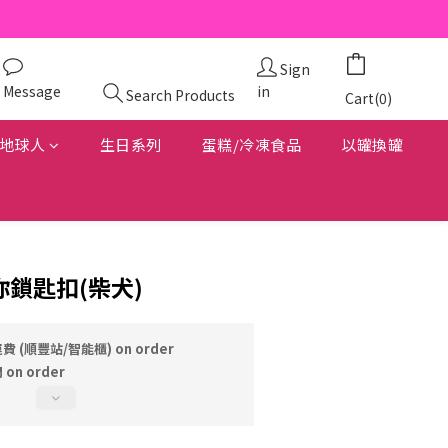
Sign
Message
in
Search Products
Cart(0)
地球人
生日系列
蛋糕/冷凍食品
以罐換罐
你鎖匙扣(柴犬)
費 (順豐站/智能櫃) on order
on order