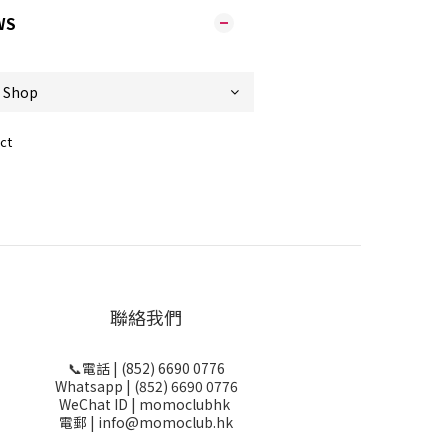
WS
ct
聯絡我們
📞電話 | (852) 6690 0776
Whatsapp | (852) 6690 0776
WeChat ID | momoclubhk
電郵 | info@momoclub.hk