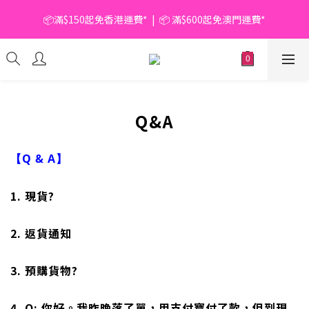
📦滿$150起免香港運費*  |  📦 滿$600起免澳門運費*
📦滿$150起免香港運費*  |  📦 滿$600起免澳門運費*
🥫 罐頭優惠 | 任選* 6件 即減 $6 |  任選* 24件 即減 $30 🥫 (按此了
解更多)
📦滿$150起免香港運費*  |  📦 滿$600起免澳門運費*
Q&A
【Q & A】
1. 現貨?
2. 返貨通知
3. 預購貨物?
4.
Q: 你好。我昨晚落了單，用支付寶付了款，但到現