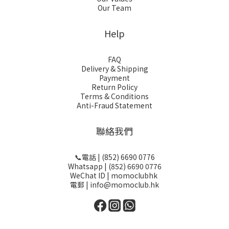
Our Team
Help
FAQ
Delivery & Shipping
Payment
Return Policy
Terms & Conditions
Anti-Fraud Statement
聯絡我們
📞電話 | (852) 6690 0776
Whatsapp | (852) 6690 0776
WeChat ID | momoclubhk
電郵 | info@momoclub.hk