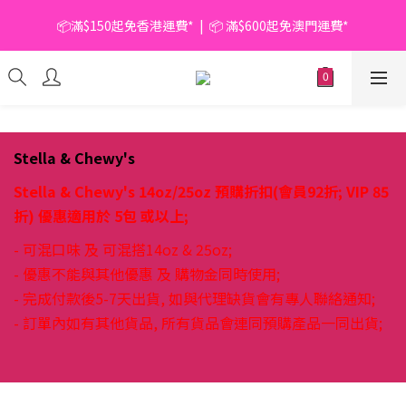
📦滿$150起免香港運費*  |  📦 滿$600起免澳門運費*
📦滿$150起免香港運費*  |  📦 滿$600起免澳門運費*
🥫 罐頭優惠 | 任選* 6件 即減 $6 |  任選* 24件 即減 $30 🥫 (按此了
解更多)
📦滿$150起免香港運費*  |  📦 滿$600起免澳門運費*
Stella & Chewy's
Stella & Chewy's 14oz/25oz 預購折扣(會員92折; VIP 85
折) 優惠適用於 5包 或以上;
- 可混口味 及 可混搭14oz & 25oz;
- 優惠不能與其他優惠 及 購物金同時使用;
- 完成付款後5-7天出貨, 如與代理缺貨會有專人聯絡通知;
- 訂單內如有其他貨品, 所有貨品會連同預購產品一同出貨;