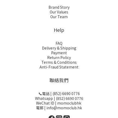
Brand Story
Our Values
Our Team
Help
FAQ
Delivery & Shipping
Payment
Return Policy
Terms & Conditions
Anti-Fraud Statement
聯絡我們
📞電話 | (852) 6690 0776
Whatsapp | (852) 6690 0776
WeChat ID | momoclubhk
電郵 | info@momoclub.hk