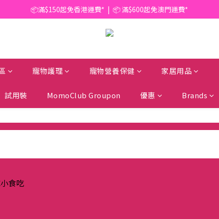
📦滿$150起免香港運費*  |  📦 滿$600起免澳門運費*
📦滿$150起免香港運費*  |  📦 滿$600起免澳門運費*
🥫 罐頭優惠 | 任選* 6件 即減 $6 |  任選* 24件 即減 $30 🥫 (按此了解更多)
📦滿$150起免香港運費*  |  📦 滿$600起免澳門運費*
區
寵物護理
寵物營養保健
家居用品
試用裝
MomoClub Groupon
優惠
Brands
成小食吃