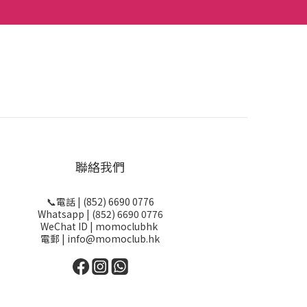
聯絡我們
📞電話 | (852) 6690 0776
Whatsapp | (852) 6690 0776
WeChat ID | momoclubhk
電郵 | info@momoclub.hk