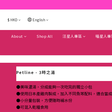
$
HKD
English
About
Shop All
汪星人專區
喵星人專
Petline - 3時之湯
●美味濃湯，分成能夠一次吃完的獨立小包
●使用日本產雞肉製成，加入不同魚等配料，適合當
●小分量包裝，方便隨時補水份
●可混入乾糧食用