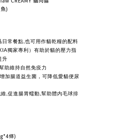
aw CREAMY 貓肉醬
魚)
作爲日常餐點,也可用作貓乾糧的配料
 (AIXIA獨家專利）有助於貓的壓力指
提升
可幫助維持自然免疫力
寡糖，增加腸道益生菌，可降低愛貓便尿
纖維,促進腸胃蠕動,幫助體内毛球排
g*4條)