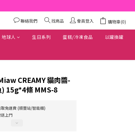
聯絡我們
找商品
會員登入
購物車(0)
地球人
生日系列
蛋糕/冷凍食品
以罐換罐
w Miaw CREAMY 貓肉醬-
 15g*4條 MMS-8
自取免運費 (順豐站/智能櫃)
費送上門