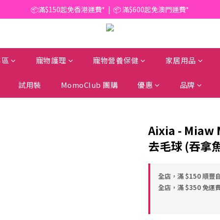
📦滿$150起免香港運費*  |  📦 滿$600起免澳門運費*
📦滿$150起免香港運費*  |  📦 滿$600起免澳門運費*
🥫 罐頭優惠 | 任選* 6件 即減 $6 |  任選* 24件 即減 $30 🥫 (按此了解更多)
📦滿$150起免香港運費*  |  📦 滿$600起免澳門運費*
專區
寵物護理
寵物營養保健
家居用品
試用裝
MomoClub 團購
優惠
品牌
Aixia - Mia
去毛球 (吞拿魚)
全店，滿 $150 順豐
全店，滿 $350 免運