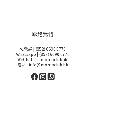
聯絡我們
📞電話 | (852) 6690 0776
Whatsapp | (852) 6690 0776
WeChat ID | momoclubhk
電郵 | info@momoclub.hk