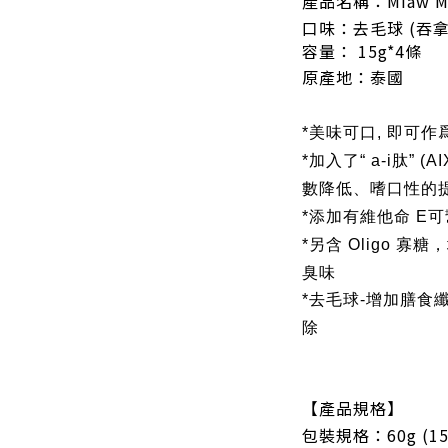
產品名稱：Miaw Mi
口味：去毛球 (吞拿
容量：
15g*4條
原產地：
泰國
*美味可口, 即可
*加入了“ a-i肽”
數降低、嗜口性的
*添加有維他命 E
*另含 Oligo 
臭味
*去毛球-增加膳食
除
【產品規格】
包裝規格：60g (15