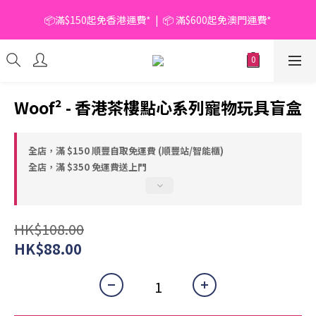
📦滿$150起免香港運費*  |  📦 滿$600起免澳門運費*
📦滿$150起免香港運費*  |  📦 滿$600起免澳門運費*
🥫 罐頭優惠 | 任選* 6件 即減 $6 |  任選* 24件 即減 $30 🥫 (按此了
解更多)
📦滿$150起免香港運費*  |  📦 滿$600起免澳門運費*
Woof² - 香港茶樓點心系列寵物玩具盲盒
全店，滿 $150 順豐自取免運費 (順豐站/智能櫃)
全店，滿 $350 免運費送上門
HK$108.00
HK$88.00