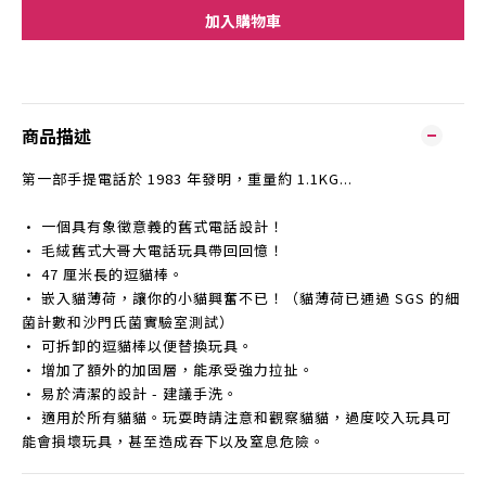
加入購物車
商品描述
第一部手提電話於 1983 年發明，重量約 1.1KG...
• 一個具有象徵意義的舊式電話設計！
• 毛絨舊式大哥大電話玩具帶回回憶！
• 47 厘米長的逗貓棒。
• 嵌入貓薄荷，讓你的小貓興奮不已！（貓薄荷已通過 SGS 的細
菌計數和沙門氏菌實驗室測試）
• 可拆卸的逗貓棒以便替換玩具。
• 增加了額外的加固層，能承受強力拉扯。
• 易於清潔的設計 - 建議手洗。
• 適用於所有貓貓。玩耍時請注意和觀察貓貓，過度咬入玩具可
能會損壞玩具，甚至造成吞下以及窒息危險。