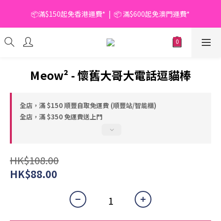
📦滿$150起免香港運費*  |  📦 滿$600起免澳門運費*
📦滿$150起免香港運費*  |  📦 滿$600起免澳門運費*
🥫 罐頭優惠 | 任選* 6件 即減 $6 |  任選* 24件 即減 $30 🥫 (按此了
解更多)
📦滿$150起免香港運費*  |  📦 滿$600起免澳門運費*
Meow² - 懷舊大哥大電話逗貓棒
全店，滿 $150 順豐自取免運費 (順豐站/智能櫃)
全店，滿 $350 免運費送上門
HK$108.00
HK$88.00