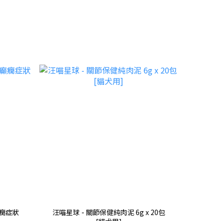
緩癲癇症狀
汪喵星球 - 關節保健純肉泥 6g x 20包