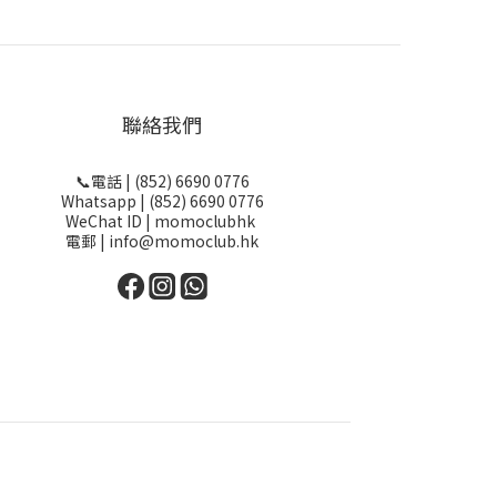
聯絡我們
📞電話 | (852) 6690 0776
Whatsapp | (852) 6690 0776
WeChat ID | momoclubhk
電郵 | info@momoclub.hk