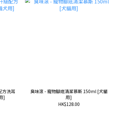
升級配方洗耳
臭味滾 - 寵物腳底清潔慕斯 150ml [犬貓
用]
用]
HK$128.00