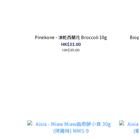
Pinekone - 凍乾西蘭花 Broccoli 10g
Bio
HK$33.00
HK$35.00