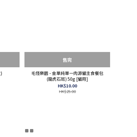
售完
)
毛怪樂園 - 金單純單一肉源貓主食餐包
(龍虎石斑) 50g [貓用]
HK$10.00
HK$25.00