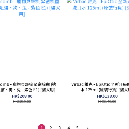
ocomb - 寵物貝殼梳 緊密梳齒 (適
Virbac 維克 - EpiOtic 全新
貓、狗、兔 - 紫色 E1) [貓犬用]
水 125ml (原裝行貨) [貓犬
HK$208.00
HK$138.00
HK$215.00
HK$140.00
1
2
3
4
5
»