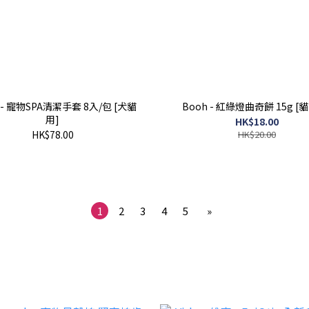
- 寵物SPA清潔手套 8入/包 [犬貓
Booh - 紅綠燈曲奇餅 15g [
用]
HK$18.00
HK$78.00
HK$20.00
1
2
3
4
5
»