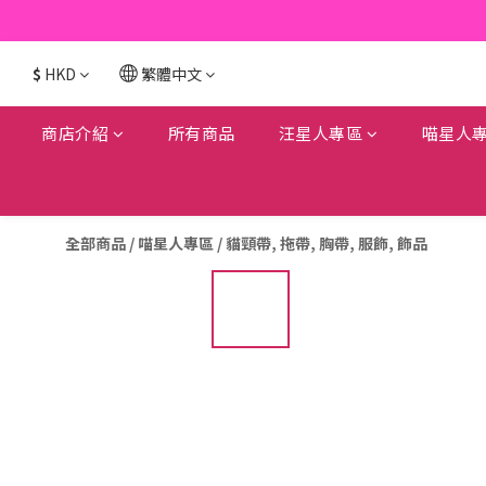
$
HKD
繁體中文
商店介紹
所有商品
汪星人專區
喵星人
全部商品
/
喵星人專區
/
貓頸帶, 拖帶, 胸帶, 服飾, 飾品