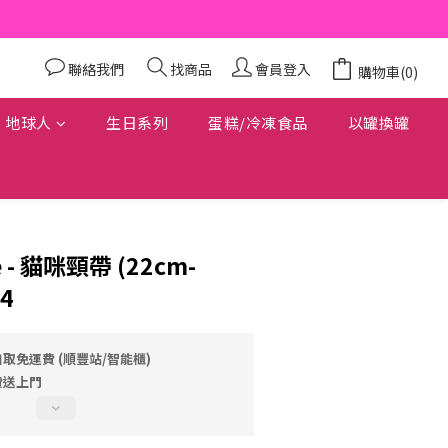
聯絡我們
找商品
會員登入
購物車(0)
地球人
生日系列
蛋糕/冷凍食品
以罐換罐
e - 貓咪頸帶 (22cm-
14
自取免運費 (順豐站/智能櫃)
費送上門