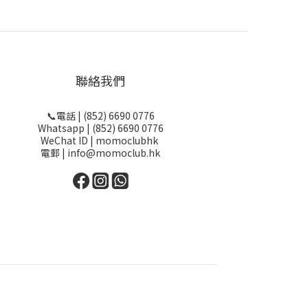
聯絡我們
📞電話 | (852) 6690 0776
Whatsapp | (852) 6690 0776
WeChat ID | momoclubhk
電郵 | info@momoclub.hk