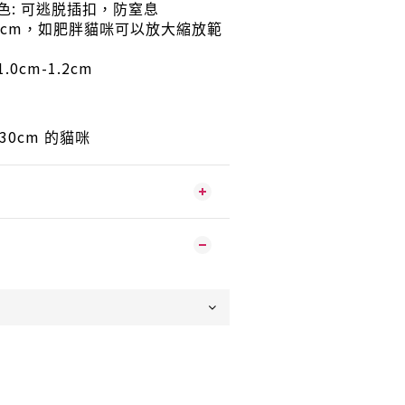
:
色
可逃脱插扣，防窒息
0cm
，如肥胖貓咪可以放大縮放範
1.0cm-1.2cm
30cm
的貓咪