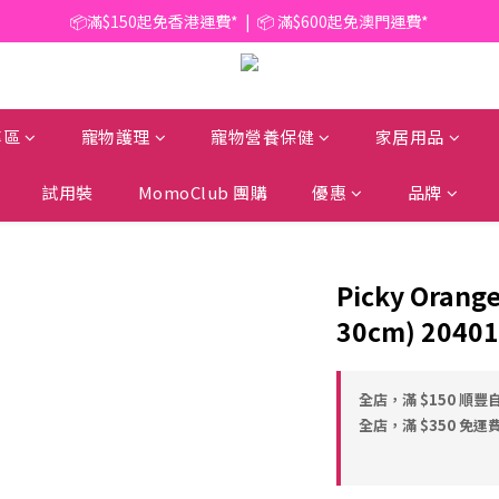
📦滿$150起免香港運費*  |  📦 滿$600起免澳門運費*
📦滿$150起免香港運費*  |  📦 滿$600起免澳門運費*
🥫 罐頭優惠 | 任選* 6件 即減 $6 |  任選* 24件 即減 $30 🥫 (按此了解更多)
📦滿$150起免香港運費*  |  📦 滿$600起免澳門運費*
專區
寵物護理
寵物營養保健
家居用品
試用裝
MomoClub 團購
優惠
品牌
Picky Orang
30cm) 2040
全店，滿 $150 順豐
全店，滿 $350 免運