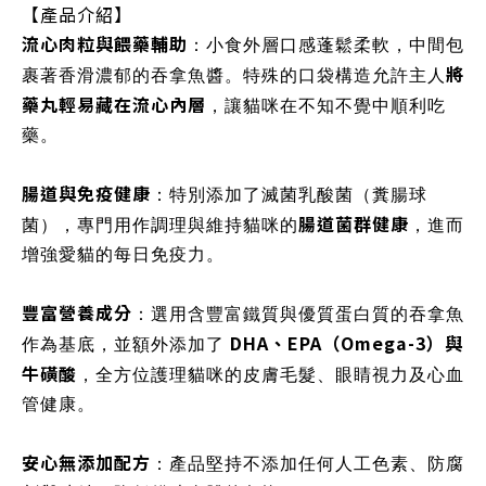
【產品介紹】
流心肉粒與餵藥輔助
：小食外層口感蓬鬆柔軟，中間包
將
裹著香滑濃郁的吞拿魚醬。特殊的口袋構造允許主人
藥丸輕易藏在流心內層
，讓貓咪在不知不覺中順利吃
藥。
腸道與免疫健康
：特別添加了滅菌乳酸菌（糞腸球
腸道菌群健康
菌），專門用作調理與維持貓咪的
，進而
增強愛貓的每日免疫力。
豐富營養成分
：選用含豐富鐵質與優質蛋白質的吞拿魚
DHA、EPA（Omega-3）與
作為基底，並額外添加了
牛磺酸
，全方位護理貓咪的皮膚毛髮、眼睛視力及心血
管健康。
安心無添加配方
：產品堅持不添加任何人工色素、防腐