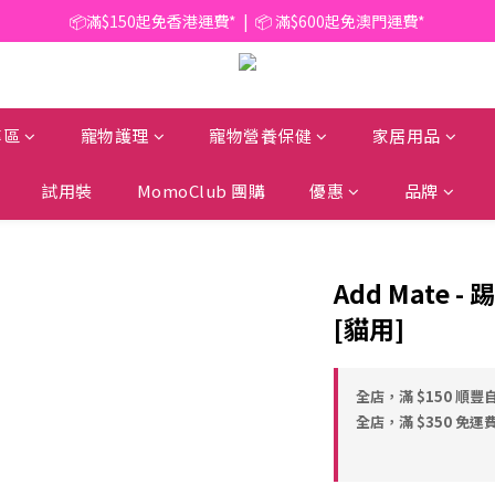
📦滿$150起免香港運費*  |  📦 滿$600起免澳門運費*
📦滿$150起免香港運費*  |  📦 滿$600起免澳門運費*
🥫 罐頭優惠 | 任選* 6件 即減 $6 |  任選* 24件 即減 $30 🥫 (按此了解更多)
📦滿$150起免香港運費*  |  📦 滿$600起免澳門運費*
專區
寵物護理
寵物營養保健
家居用品
試用裝
MomoClub 團購
優惠
品牌
Add Mate
[貓用]
全店，滿 $150 順豐
全店，滿 $350 免運