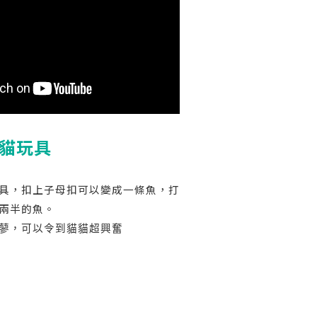
貓玩具
具，扣上子母扣可以變成一條魚，打
兩半的魚。
蓼，可以令到貓貓超興奮