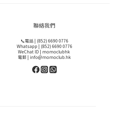
聯絡我們
📞電話 | (852) 6690 0776
Whatsapp | (852) 6690 0776
WeChat ID | momoclubhk
電郵 | info@momoclub.hk