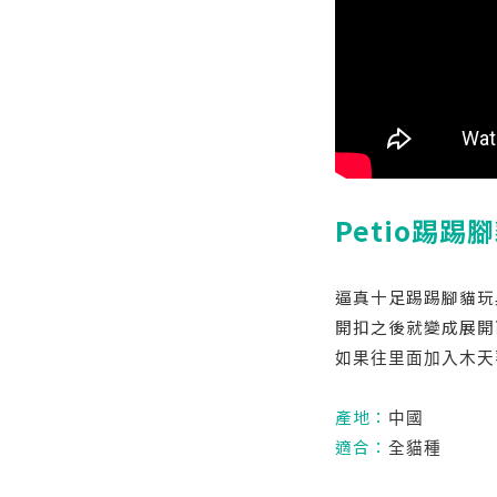
Petio
踢踢腳
逼真十足踢踢腳貓玩
開扣之後就變成展開
如果往里面加入木天
產地：
中國
適合：
全貓種