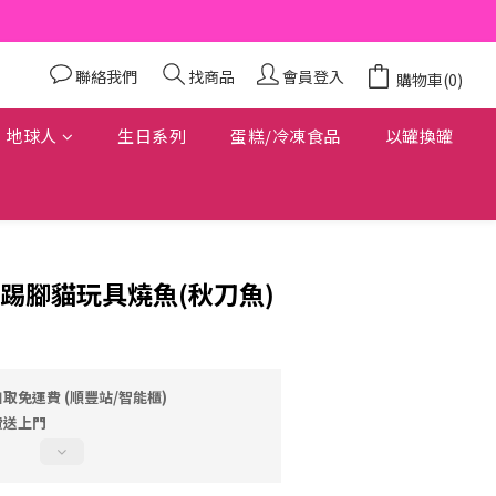
聯絡我們
找商品
會員登入
購物車(0)
地球人
生日系列
蛋糕/冷凍食品
以罐換罐
 - 踢踢腳貓玩具燒魚(秋刀魚)
自取免運費 (順豐站/智能櫃)
費送上門