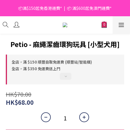
📦滿$150起免香港運費*  |  📦 滿$600起免澳門運費*
📦滿$150起免香港運費*  |  📦 滿$600起免澳門運費*
🥫 罐頭優惠 | 任選* 6件 即減 $6 |  任選* 24件 即減 $30 🥫 (按此了
解更多)
📦滿$150起免香港運費*  |  📦 滿$600起免澳門運費*
Petio - 麻繩潔齒環狗玩具 [小型犬用]
全店，滿 $150 順豐自取免運費 (順豐站/智能櫃)
全店，滿 $350 免運費送上門
HK$70.00
HK$68.00