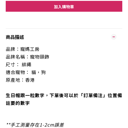
加入購物車
商品描述
品牌：寵媽工房
品牌名稱：寵物頸飾
尺寸：
綁繩
適合寵物： 貓，狗
原產地：香港
生日帽跟一粒數字，下單後可以於「訂單備注」
位置
備
註要的
數字
**手工測量存在1-2cm誤差