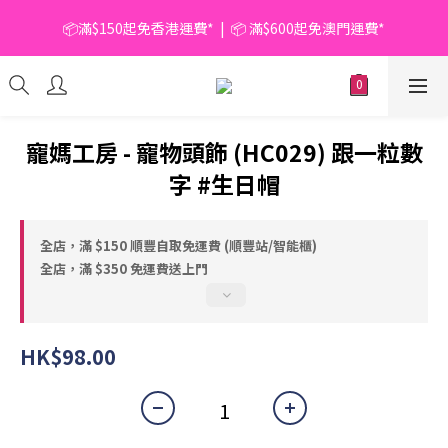
📦滿$150起免香港運費*  |  📦 滿$600起免澳門運費*
📦滿$150起免香港運費*  |  📦 滿$600起免澳門運費*
🥫 罐頭優惠 | 任選* 6件 即減 $6 |  任選* 24件 即減 $30 🥫 (按此了
解更多)
📦滿$150起免香港運費*  |  📦 滿$600起免澳門運費*
寵媽工房 - 寵物頭飾 (HC029) 跟一粒數
字 #生日帽
全店，滿 $150 順豐自取免運費 (順豐站/智能櫃)
全店，滿 $350 免運費送上門
HK$98.00