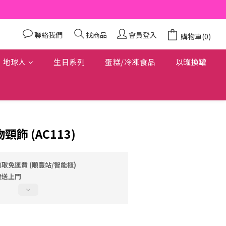
聯絡我們
找商品
會員登入
購物車(0)
地球人
生日系列
蛋糕/冷凍食品
以罐換罐
頸飾 (AC113)
自取免運費 (順豐站/智能櫃)
費送上門