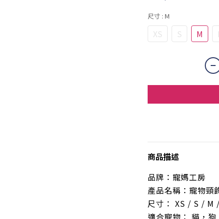
尺寸
: M
XS
S
M
商品描述
品牌：寵媽工房
產品名稱：寵物頸
尺寸： XS / S / M /
適合寵物： 貓，狗