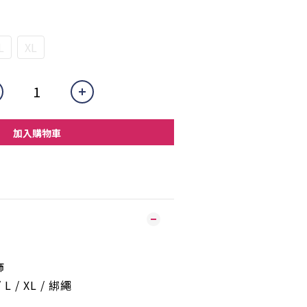
L
XL
加入購物車
飾
 L / XL /
綁繩