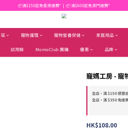
📦滿$150起免香港運費*  |  📦 滿$600起免澳門運費*
📦滿$150起免香港運費*  |  📦 滿$600起免澳門運費*
🥫 罐頭優惠 | 任選* 6件 即減 $6 |  任選* 24件 即減 $30 🥫 (按此了解更多)
📦滿$150起免香港運費*  |  📦 滿$600起免澳門運費*
專區
寵物護理
寵物營養保健
家居用品
試用裝
MomoClub 團購
優惠
品牌
寵媽工房 - 寵物
全店，滿 $150 順豐
全店，滿 $350 免運
HK$108.00