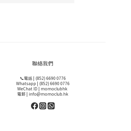
聯絡我們
📞電話 | (852) 6690 0776
Whatsapp | (852) 6690 0776
WeChat ID | momoclubhk
電郵 | info@momoclub.hk