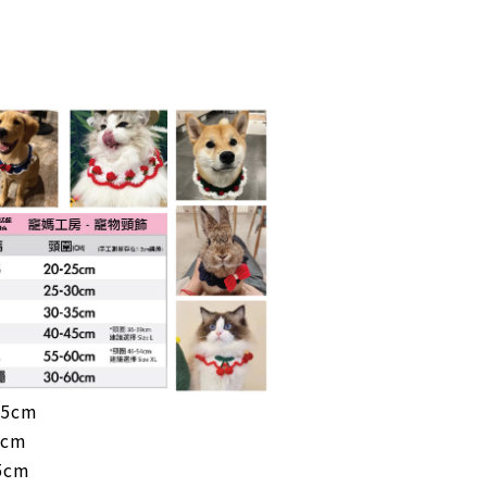
25cm
0cm
5cm