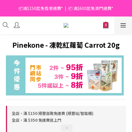
📦滿$150起免香港運費*  |  📦 滿$600起免澳門運費*
📦滿$150起免香港運費*  |  📦 滿$600起免澳門運費*
🥫 罐頭優惠 | 任選* 6件 即減 $6 |  任選* 24件 即減 $30 🥫 (按此了
解更多)
📦滿$150起免香港運費*  |  📦 滿$600起免澳門運費*
Pinekone - 凍乾紅蘿蔔 Carrot 20g
全店，滿 $150 順豐自取免運費 (順豐站/智能櫃)
全店，滿 $350 免運費送上門