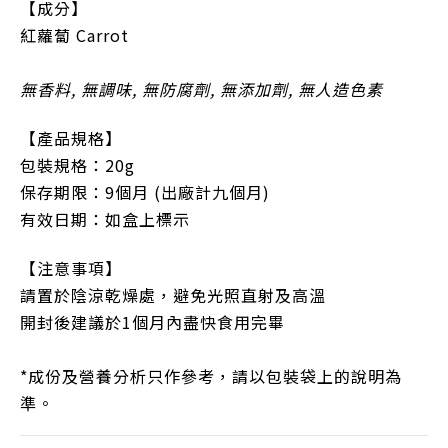
【成分】
紅蘿蔔 Carrot
無香料
,
無調味
,
無防腐劑
,
無添加劑
,
無人造色素
【產品規格】
包裝規格：20
g
保存期限：9
個月 (出廠計九個月)
有效日期：如盒上標示
【注意事項】
請置於陰涼乾燥處，避免光照直射及高溫
開封後建議於
1
個月內盡快食用完畢
*
成份及營養分析只作參考，請以包裝袋上的說明為
準。