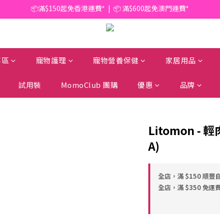
📦滿$150起免香港運費*  |  📦 滿$600起免澳門運費*
🥫 罐頭優惠 | 任選* 6件 即減 $6 |  任選* 24件 即減 $30 🥫 (按此了解更多)
📦滿$150起免香港運費*  |  📦 滿$600起免澳門運費*
專區
寵物護理
寵物營養保健
家居用品
試用裝
MomoClub 團購
優惠
品牌
Litomon 
A)
全店，滿 $150 順豐
全店，滿 $350 免運