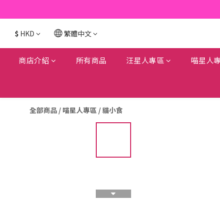
$
HKD
繁體中文
商店介紹
所有商品
汪星人專區
喵星人
全部商品
/
喵星人專區
/
貓小食