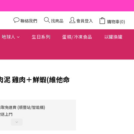
聯絡我們
找商品
會員登入
購物車(0)
地球人
生日系列
蛋糕/冷凍食品
以罐換罐
- 輕肉泥 雞肉＋鮮蝦(維他命
自取免運費 (順豐站/智能櫃)
費送上門