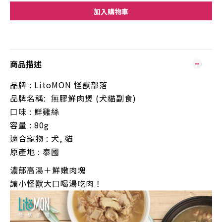
加入購物車
商品描述
品牌
: LitoMON
怪獸部落
品牌名稱
:
無膠鮮肉煲
(
犬貓副食
)
口味
:
鮮雞絲
容量
: 80g
適合寵物
:
犬
,
貓
原產地
:
泰國
濃郁高湯＋鮮嫩肉塊
讓小怪獸大口喝湯吃肉！