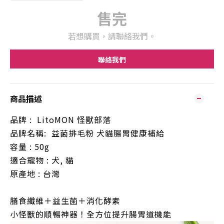
售完
若想購買，請聯絡我們。
聯絡我們
商品描述
品牌
: LitoMON
怪獸部落
品牌名稱
:
益菌排毛粉
犬貓腸胃健康補給
容量
: 50g
適合寵物
:
犬
,
貓
原產地
:
台灣
膳食纖維＋益生菌＋消化酵素
小怪獸的順暢神器！全方位提升腸胃道機能